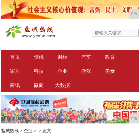
广告
首页
资讯
财经
汽车
教育
家居
科技
企业
游戏
美食
商讯
微商
大数据
广告
盐城热线
>
企业
> >
正文