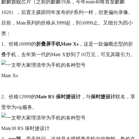
麒麟旗舰芯片（之前的麒麟19系，今年mate40将首发麒麟
1020），后置主摄跟同年发布的P系列一样，但更偏向录像。
目前，Mate系列的价格从3999起，到16999止。又细分为四小
类：
1、价格16999的
折叠屏手机Mate Xs
，这是一款偏概念型的折
叠手机，去年第一代的Mate X炒到了10万元，可见其吸引力。
Mate Xs
2、价格12999的
Mate RS 保时捷设计
，与
保时捷设计
联名，享
受华为vip服务。
Mate30 RS 保时捷设计
3、
pro版
，毫无疑问，这就是大规模量产机中的旗舰，售价在