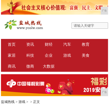
广告
首页
资讯
财经
汽车
教育
家居
科技
企业
游戏
美食
商讯
微商
大数据
广告
盐城热线
>
游戏
> >
正文