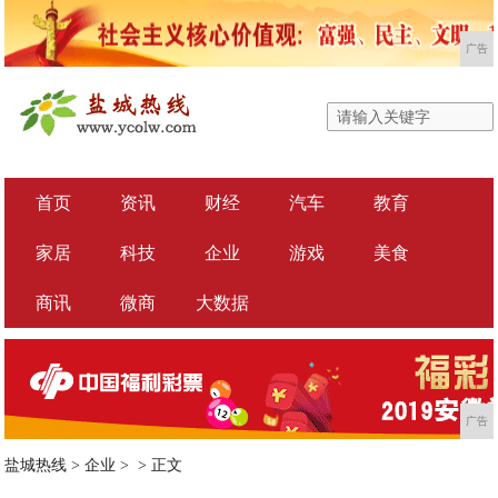
广告
首页
资讯
财经
汽车
教育
家居
科技
企业
游戏
美食
商讯
微商
大数据
广告
盐城热线
>
企业
> >
正文