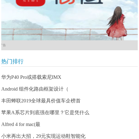
广告
热门排行
华为P40 Pro或搭载索尼IMX
Android 组件化路由框架设计（
丰田蝉联2019全球最具价值车企榜首
苹果A系芯片到底强在哪里？它是凭什么
Alfred 4 for mac(最
小米再出大招，29元实现运动鞋智能化