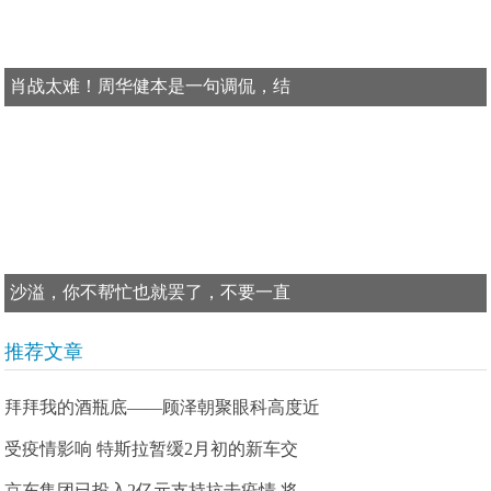
肖战太难！周华健本是一句调侃，结
沙溢，你不帮忙也就罢了，不要一直
推荐文章
拜拜我的酒瓶底——顾泽朝聚眼科高度近
受疫情影响 特斯拉暂缓2月初的新车交
京东集团已投入2亿元支持抗击疫情 将