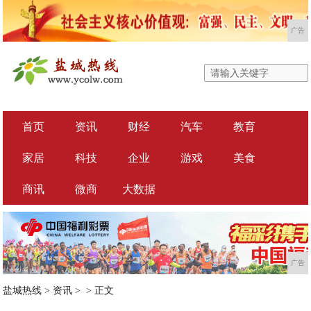
广告
首页
资讯
财经
汽车
教育
家居
科技
企业
游戏
美食
商讯
微商
大数据
广告
盐城热线
>
资讯
> >
正文