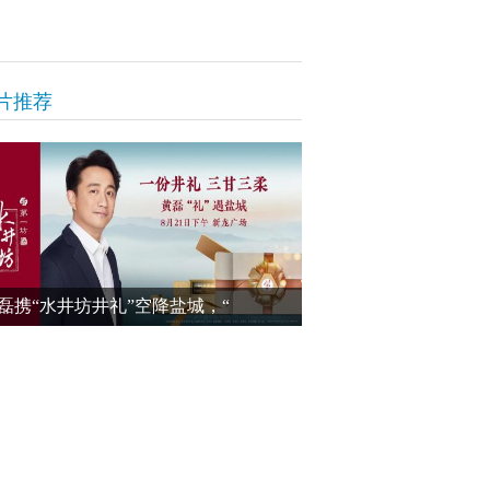
片推荐
磊携“水井坊井礼”空降盐城，“