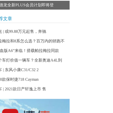
德龙全新PLUS会员计划即将登
荐文章
 | 或99.88万元起售，奔驰
拉梅拉和8系怎么选？百万内的轿跑不
鸡血版A6”来临！搭载帕拉梅拉同款
个车灯价值一辆车？全新奥迪A4L到
 | 东风小康C31/C32 2
20款保时捷718 Cayman
 | 2021款日产轩逸上市 售