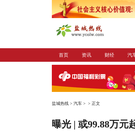
首页
资讯
财经
汽
盐城热线
>
汽车
> >
正文
曝光 | 或99.88万