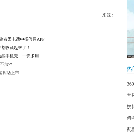
来源：
受骗者因电话中招假冒APP
家都收藏起来了！
功能手机壳，一壳多用
M不加油
热
挥官挥洒上市
3
苹
扔
诗
配