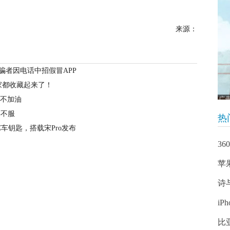
来源：
受骗者因电话中招假冒APP
家都收藏起来了！
M不加油
得不服
热
C车钥匙，搭载宋Pro发布
3
苹
诗
i
比