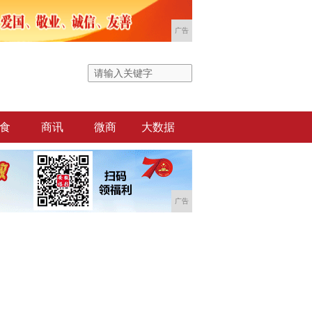
广告
食
商讯
微商
大数据
广告