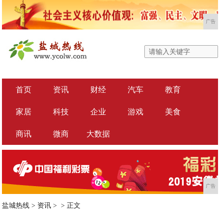
广告
首页
资讯
财经
汽车
教育
家居
科技
企业
游戏
美食
商讯
微商
大数据
广告
盐城热线
>
资讯
> >
正文