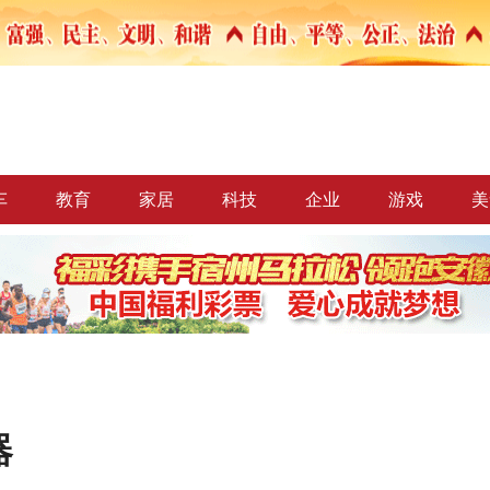
车
教育
家居
科技
企业
游戏
美
器