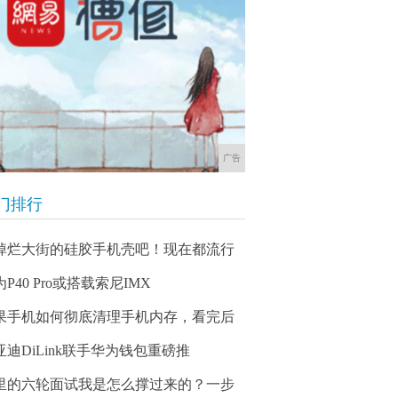
广告
门排行
掉烂大街的硅胶手机壳吧！现在都流行
P40 Pro或搭载索尼IMX
果手机如何彻底清理手机内存，看完后
亚迪DiLink联手华为钱包重磅推
里的六轮面试我是怎么撑过来的？一步