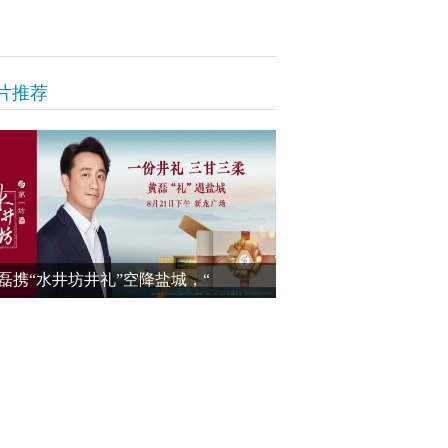
片推荐
磊携“水井坊井礼”空降盐城，“