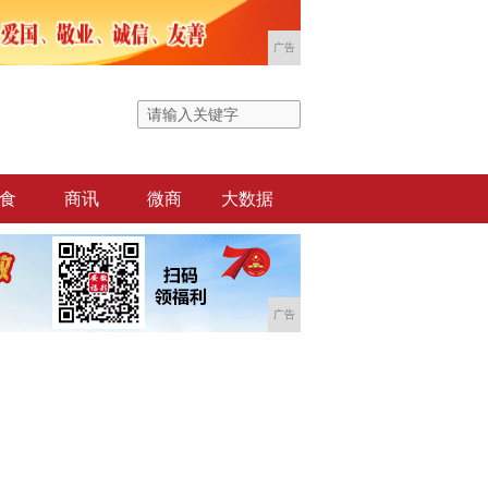
广告
食
商讯
微商
大数据
广告