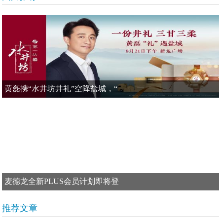
黄磊携“水井坊井礼”空降盐城，“
麦德龙全新PLUS会员计划即将登
推荐文章