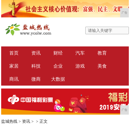
广告
首页
资讯
财经
汽车
教育
家居
科技
企业
游戏
美食
商讯
微商
大数据
广告
盐城热线
>
资讯
> >
正文