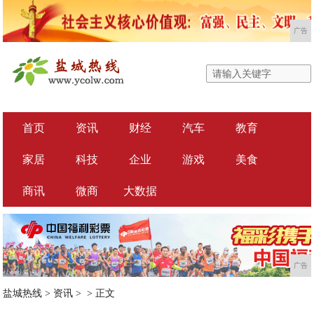
广告
首页
资讯
财经
汽车
教育
家居
科技
企业
游戏
美食
商讯
微商
大数据
广告
盐城热线
>
资讯
> >
正文