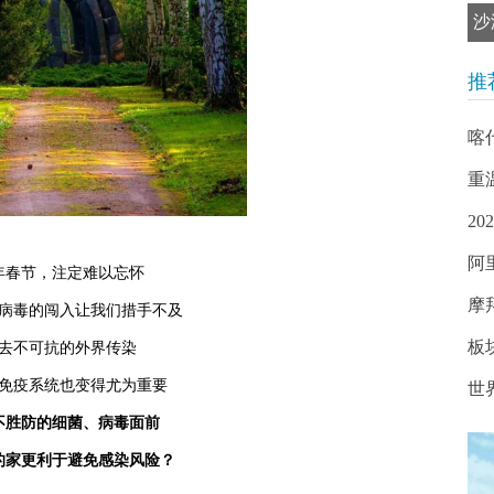
沙
推
喀
重
2
阿
年春节，注定难以忘怀
摩
病毒的闯入让我们措手不及
板
去不可抗的外界传染
免疫系统也变得尤为重要
世界
不胜防的细菌、病毒面前
的家更利于避免感染风险？