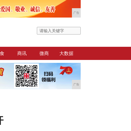
广告
食
商讯
微商
大数据
广告
开