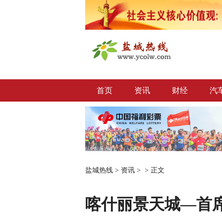
首页
资讯
财经
汽
盐城热线
>
资讯
> >
正文
喀什丽景天城—首