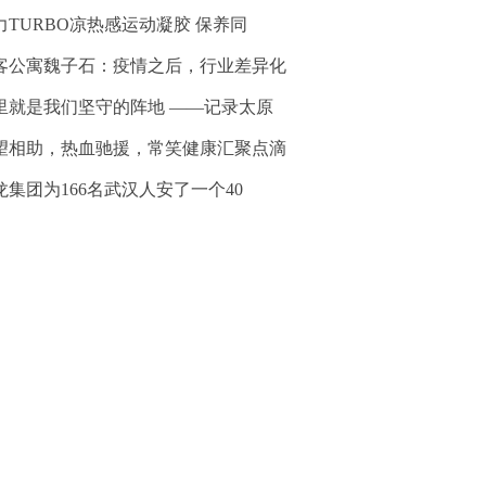
力TURBO凉热感运动凝胶 保养同
客公寓魏子石：疫情之后，行业差异化
里就是我们坚守的阵地 ——记录太原
望相助，热血驰援，常笑健康汇聚点滴
龙集团为166名武汉人安了一个40