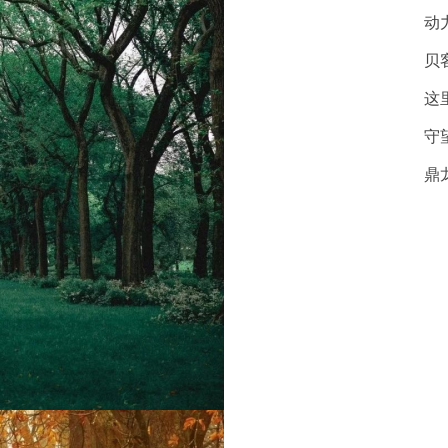
动
贝
这
守
鼎