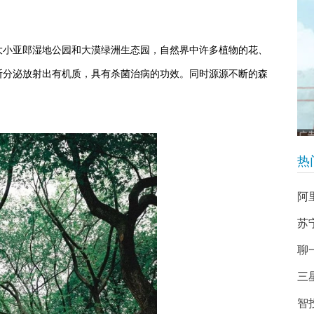
大小亚郎湿地公园和大漠绿洲生态园，自然界中许多植物的花、
断分泌放射出有机质，具有杀菌治病的功效。同时源源不断的森
。
热
阿
苏
聊
三
智