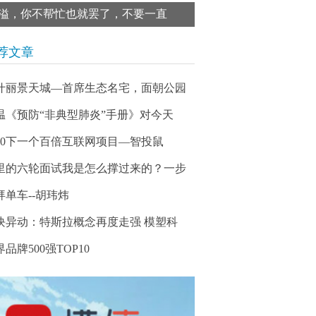
溢，你不帮忙也就罢了，不要一直
荐文章
什丽景天城—首席生态名宅，面朝公园
温《预防“非典型肺炎”手册》对今天
020下一个百倍互联网项目—智投鼠
里的六轮面试我是怎么撑过来的？一步
拜单车--胡玮炜
块异动：特斯拉概念再度走强 模塑科
品牌500强TOP10