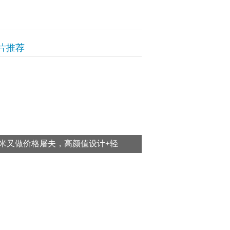
片推荐
米又做价格屠夫，高颜值设计+轻