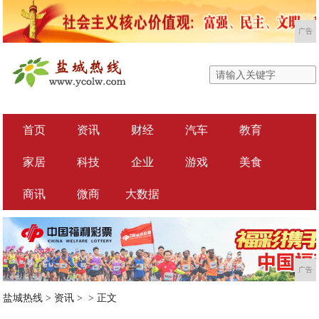
广告
首页
资讯
财经
汽车
教育
家居
科技
企业
游戏
美食
商讯
微商
大数据
广告
盐城热线
>
资讯
> >
正文