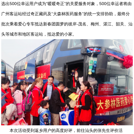
选出500位幸运用户成为“暖暖奇正”的关爱服务对象，500位幸运者将由
广州客运站经过奇正藏药及“大森林医药服务”的统一安排协助，最终分
批次乘着爱心专车抵达新春团圆梦的彼岸-茂名、梅州、湛江、韶关、汕
头等城市和地区客运站，抵达爱的小家。
本次活动受到返乡用户的高度好评，前往汕头的张先生评价活