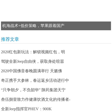
机海战术+低价策略，苹果跟着国产
推荐文章
2020红包新玩法：解锁视频红包，明
驾驶全新Jeep自由侠，获取身处喧嚣
2020中国佛音春晚圆满举行 天籁佛
奇正携手大参林，春运返乡活动进行中
“只争朝夕，不负韶华” 陕药集团天宁
叁伍捌壹致力作健康饮酒文化的传播者-
全新Jeep指挥官PHEV：900K