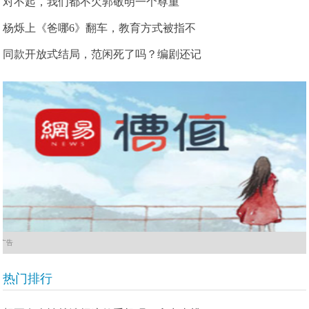
对不起，我们都不欠郭敬明一个尊重
杨烁上《爸哪6》翻车，教育方式被指不
同款开放式结局，范闲死了吗？编剧还记
广告
热门排行