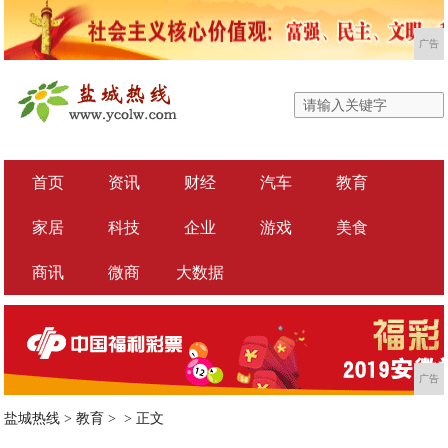
广告
首页
资讯
财经
汽车
教育
家居
科技
企业
游戏
美食
商讯
微商
大数据
广告
盐城热线
>
教育
> >
正文