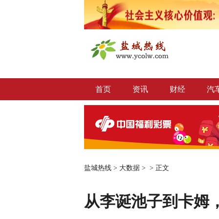
首页
资讯
财经
汽
盐城热线
>
大数据
> >
正文
从李诞池子到卡姆