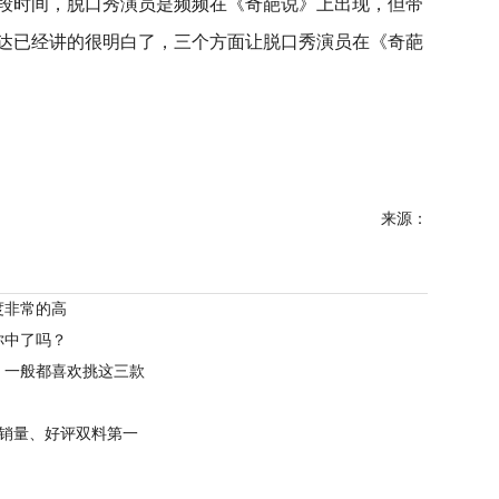
段时间，脱口秀演员是频频在《奇葩说》上出现，但带
达已经讲的很明白了，三个方面让脱口秀演员在《奇葩
来源：
度非常的高
你中了吗？
，一般都喜欢挑这三款
销量、好评双料第一