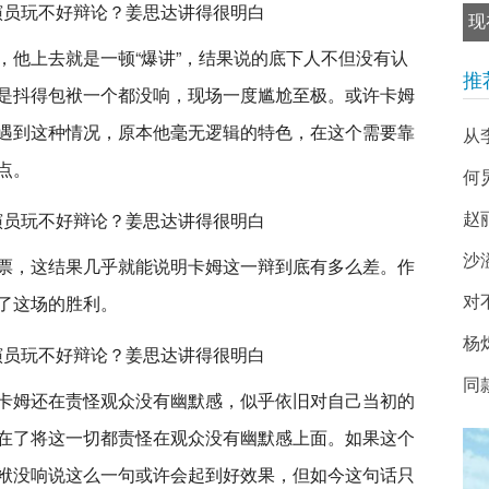
现
，他上去就是一顿“爆讲”，结果说的底下人不但没有认
推
是抖得包袱一个都没响，现场一度尴尬至极。或许卡姆
遇到这种情况，原本他毫无逻辑的特色，在这个需要靠
从
点。
何
赵
沙
票，这结果几乎就能说明卡姆这一辩到底有多么差。作
了这场的胜利。
对
杨
同
卡姆还在责怪观众没有幽默感，似乎依旧对自己当初的
在了将这一切都责怪在观众没有幽默感上面。如果这个
袱没响说这么一句或许会起到好效果，但如今这句话只