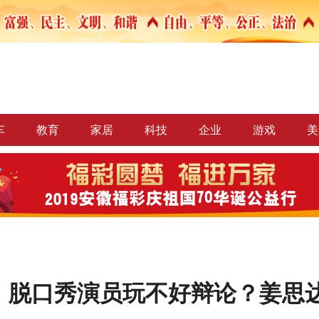
车
教育
家居
科技
企业
游戏
美
，脱口秀演员玩不好辩论？姜思