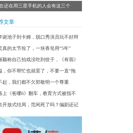
在还在用三星手机的人会有这三个
荐文章
李诞池子到卡姆，脱口秀演员玩不好辩
炅真的太节俭了，一块香皂用“5年”
丽颖称自己拍戏没吃到饺子，《有翡》
溢，你不帮忙也就罢了，不要一直“拖
不起，我们都不欠郭敬明一个尊重
烁上《爸哪6》翻车，教育方式被指不
款开放式结局，范闲死了吗？编剧还记