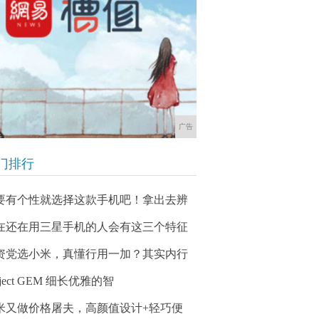
广告
门排行
要有个性就选择这款手机吧！拿出去辨
在还在用三星手机的人会有这三个特征
资党选小米，真懂行用一加？其实内行
oject GEM 细长优雅的智
米又做价格屠夫，高颜值设计+轻巧便