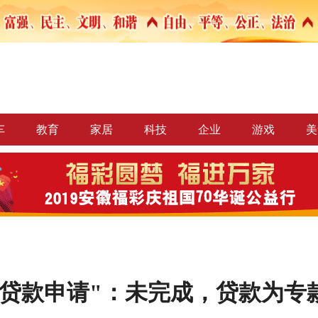
车
教育
家居
科技
企业
游戏
美
情贷款申请"：未完成，贷款为专