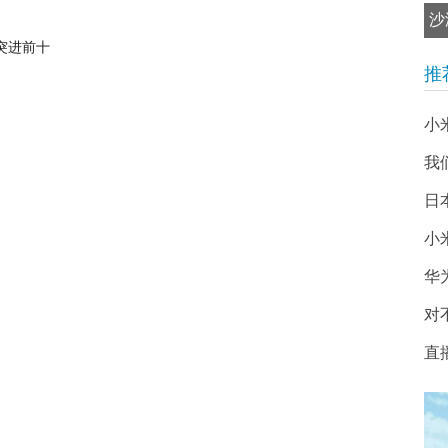
沙
突进前十
推
小
我
日
小
华为
对
直