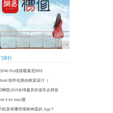
广告
门排行
P40 Pro或搭载索尼IMX
ndroid 组件化路由框架设计（
田蝉联2019全球最具价值车企榜首
red 4 for mac(最
手机里有哪些堪称神器的 App？