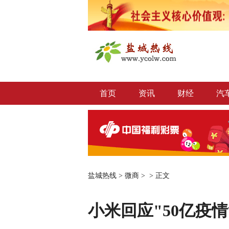
首页
资讯
财经
汽
盐城热线
>
微商
> >
正文
小米回应"50亿疫