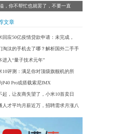
溢，你不帮忙也就罢了，不要一直
荐文章
米回应50亿疫情贷款申请：未完成，
们淘汰的手机去了哪？解析国外二手手
本进入“量子技术元年”
米10评测：满足你对顶级旗舰机的所
P40 Pro或搭载索尼IMX
不起，让友商失望了，小米10首卖日
播人才平均月薪近万，招聘需求月涨八