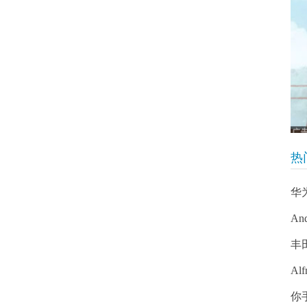
热
华为
A
丰
Alf
你