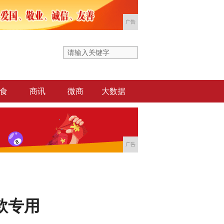
广告
食
商讯
微商
大数据
广告
款专用