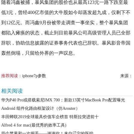
随着冯鑫被捕，暴风集团的股价也从最高123元一路下跌至最
低3元，曾经400亿市值的大牛股如今却蒸发超九成，仅剩下不
到12亿元。而冯鑫9月份被带走调查一事坐实，整个暴风集团
都陷入瘫痪的状态，截止到目前暴风公司高级管理人员已全部
辞职，协助信息披露的证券事务代表也已辞职。暴风影音帝国
轰然倒塌，只留给外界的一声叹息。
推荐阅读：
iphone7p参数
来源：
相关阅读
华为P40 Pro或搭载索尼IMX 700；新款13英寸MacBook Pro配置曝光
Android 组件化路由框架设计（仿Arouter）
丰田蝉联2019全球最具价值车企榜首 特斯拉突进前十
Alfred 4 for mac(最优秀的效率工具)
四个苹果和一次握手——谢谢你！来自辽宁的医护