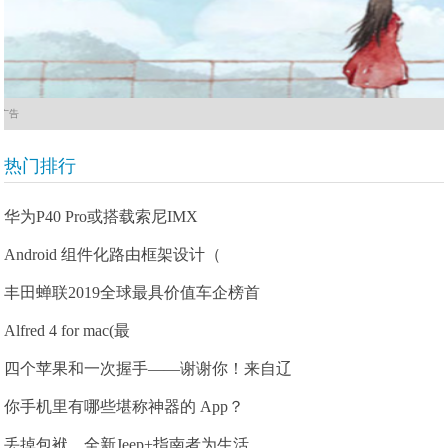
广告
热门排行
华为P40 Pro或搭载索尼IMX
Android 组件化路由框架设计（
丰田蝉联2019全球最具价值车企榜首
Alfred 4 for mac(最
四个苹果和一次握手——谢谢你！来自辽
你手机里有哪些堪称神器的 App？
丢掉包袱，全新Jeep+指南者为生活