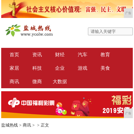
广告
首页
资讯
财经
汽车
教育
家居
科技
企业
游戏
美食
商讯
微商
大数据
广告
盐城热线
>
商讯
> >
正文