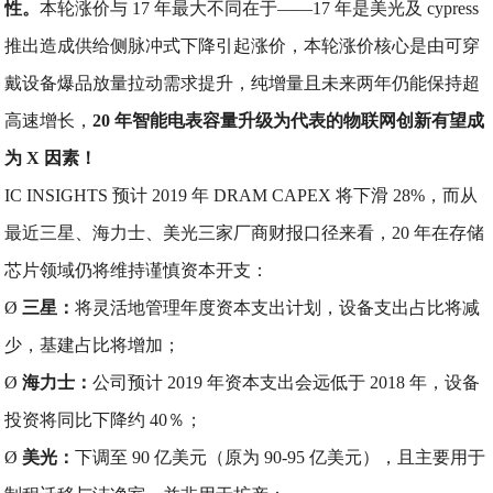
性。
本轮涨价与 17 年最大不同在于——17 年是美光及 cypress
推出造成供给侧脉冲式下降引起涨价，本轮涨价核心是由可穿
戴设备爆品放量拉动需求提升，纯增量且未来两年仍能保持超
高速增长，
20 年智能电表容量升级为代表的物联网创新有望成
为 X 因素！
IC INSIGHTS 预计 2019 年 DRAM CAPEX 将下滑 28%，而从
最近三星、海力士、美光三家厂商财报口径来看，20 年在存储
芯片领域仍将维持谨慎资本开支：
Ø
三星：
将灵活地管理年度资本支出计划，设备支出占比将减
少，基建占比将增加；
Ø
海力士：
公司预计 2019 年资本支出会远低于 2018 年，设备
投资将同比下降约 40％；
Ø
美光：
下调至 90 亿美元（原为 90-95 亿美元），且主要用于