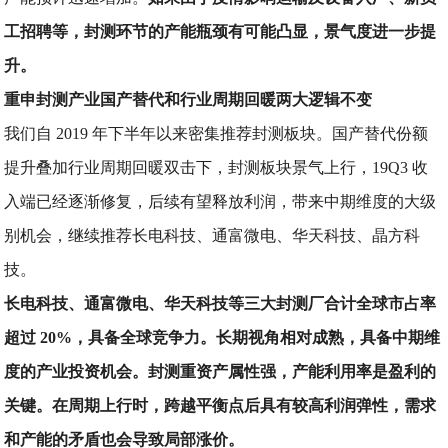
工招聘等，封测环节的产能瓶颈有可能凸显，景气度进一步提
升。
重申封测产业国产替代和行业周期回暖两大逻辑不变
我们自 2019 年下半年以来密集推荐封测板块。国产替代份额
提升叠加行业周期回暖双击下，封测板块景气上行，19Q3 收
入端已经逐渐修复，后续有望释放利润，带来中期维度的大级
别机会，继续推荐长电科技、通富微电、华天科技、晶方科
技。
长电科技、通富微电、华天科技等三大封测厂合计全球市占率
超过 20%，具备全球竞争力。长期视角相对成熟，具备中期维
度的产业投资机会。封测重资产属性强，产能利用率是盈利的
关键。在周期上行时，跨越平衡点后具有较高利润弹性，需求
和产能的矛盾也会导致局部涨价。