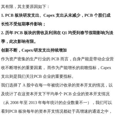
其有限，其主要原因如下：
1. PCB 板块研发支出、Capex 支出从未减少，PCB 个股们成
长性不受短期事件影响；
2. 历年 PCB 板块的营收及利润在 Q1 均受到春节假期影响为淡
季，此次影响有限。
创新不断，Capex/研发支出持续增加
作为资产密集的生产行业的 PCB 而言，自身产能是带动企业营
收不断增长的重要因素， 而作为产能增长的前瞻指标，Capex
支出则是我们关注PCB 企业的重要指标。
我们选择了 A 股中在每一年被统计收录的资本开支的情况，以
及统计了在这资本开支下平均单个 PCB 企业的资本开支情况
（从 2008 年至 2013 年每年统计的企业数量不一），我们可以
看到PCB 板块每年的资本开支情况都处于高增速的通道之中，