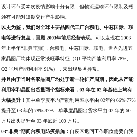
设计环节受本次疫情影响十分有限，但物流运输环节限制及瓶
颈有可能对短期交付产生影响。
以史为鉴，我们对全球主要晶圆代工厂台积电、中芯国际、联
电等进行复盘，回顾 2003年前后经营表现。
可以发现在 2003
年上半年“非典”期间，台积电、中芯国际、联电、世界先进五
家晶圆厂均体现正常淡旺季特征（Q1 平均产能利用率 78%、
Q2 平均产能利用率 91%），未出现显著异常。
并且由于当时各家晶圆厂均处于新一轮扩产周期，因此从产能
利用率和晶圆出货量两个指标来看，03 年在 02 年基础上均有
大幅提升！
其中单季度平均产能利用率水平由 02年的 66%-77%
提升至 03 年的 78%-97%，单季度晶圆出货水平由 02 年的 60
万片出头提升至 03 年底近 100 万片。
03“非典”期间台积电防疫措施：
自疫区返回工作职位需要自我