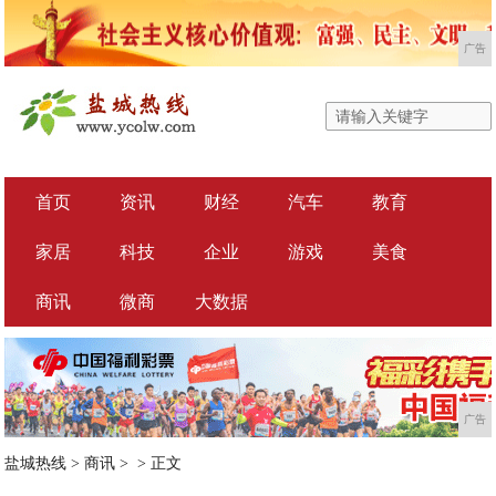
广告
首页
资讯
财经
汽车
教育
家居
科技
企业
游戏
美食
商讯
微商
大数据
广告
盐城热线
>
商讯
> >
正文