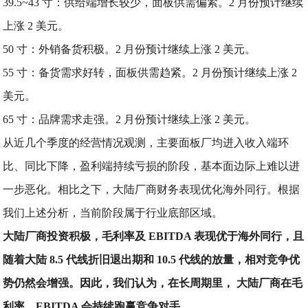
39.5~43 寸：供给端增长较少，面板供需偏紧。2 月份预计继续
上涨 2 美元。
50 寸：外销备货积极。2 月份预计继续上涨 2 美元。
55 寸：备货需求好转，面板供需趋紧。2 月份预计继续上涨 2
美元。
65 寸：品牌需求走强。2 月份预计继续上涨 2 美元。
从近几个季度的经营情况观测，主要面板厂均进入收入端环
比、同比下降，盈利端持续亏损的阶段，基本面边际上难以进
一步恶化。相比之下，大陆厂商财务表现优化海外同行。根据
我们上述分析，当前阶段属于行业底部区域。
大陆厂商投资积极，毛利率及 EBITDA 表现优于海外同行，且
随着大陆 8.5 代线折旧退出期和 10.5 代线的放量，相对竞争优
势仍然会增强。因此，我们认为，在长周期里， 大陆厂商在毛
利率、EBITDA 会持续跑赢竞争对手。