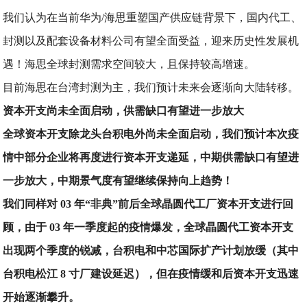
我们认为在当前华为/海思重塑国产供应链背景下，国内代工、
封测以及配套设备材料公司有望全面受益，迎来历史性发展机
遇！海思全球封测需求空间较大，且保持较高增速。
目前海思在台湾封测为主，我们预计未来会逐渐向大陆转移。
资本开支尚未全面启动，供需缺口有望进一步放大
全球资本开支除龙头台积电外尚未全面启动，我们预计本次疫
情中部分企业将再度进行资本开支递延，中期供需缺口有望进
一步放大，中期景气度有望继续保持向上趋势！
我们同样对 03 年“非典”前后全球晶圆代工厂资本开支进行回
顾，由于 03 年一季度起的疫情爆发，全球晶圆代工资本开支
出现两个季度的锐减，台积电和中芯国际扩产计划放缓（其中
台积电松江 8 寸厂建设延迟），但在疫情缓和后资本开支迅速
开始逐渐攀升。