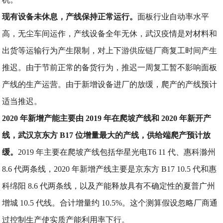
现有设备未休息，产线保持正常运行。
面板行业自动率水平
高，无尘车间运作，产线设备全年无休，武汉疫情是对材料和
出货等运输行为产生限制，对上下游供应链厂商复工时间产生
推迟。由于节前正常的备货行为，推迟一周复工暂不影响面板
产线的生产运营。由于新增设备进厂的放缓，爬产的产线预计
适当推迟。
2020 年新增产能主要由 2019 年在爬坡产线和 2020 年新开产
线，武汉京东方 B17 位增量最大的产线，供给端爬产预计放
缓。
2019 年主要在爬坡产线包括华星光电T6 11 代、惠科滁州
8.6 代两条线，2020 年新增产线主要是京东方 B17 10.5 代和惠
科绵阳 8.6 代两条线，以及产能释放具有不确定性的夏普广州
增城 10.5 代线。合计增量约 10.5%。这个测算假设忽略厂商通
过控制生产使实质产能利用率下行。