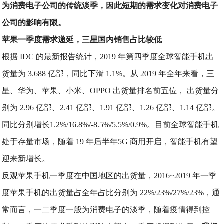
为消费电子公司的传统淡季，因此短期的需求变化对消费电子
公司的影响有限。
苹果一季度需求递延，三星国内销售占比较低
根据 IDC 的最新报告统计，2019 年第四季度全球智能手机出
货量为 3.688 亿部，同比下滑 1.1%。从 2019 年全年来看，三
星、华为、苹果、小米、OPPO 出货量排名前五位， 出货量分
别为 2.96 亿部、2.41 亿部、1.91 亿部、1.26 亿部、1.14 亿部。
同比分别增长1.2%/16.8%/-8.5%/5.5%/0.9%。目前全球智能手机
处于存量市场，随着 19 年后半年5G 商用开启，智能手机有望
迎来新增长。
反观苹果手机一季度在中国地区的出货量，2016~2019 年一季
度苹果手机的出货量占全年占比分别为 22%/23%/27%/23%，通
常而言，一二季度一般为消费电子的淡季，随着疫情得到控