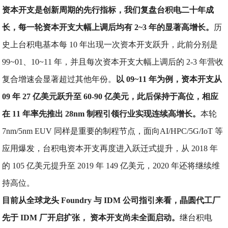
资本开支是创新周期的先行指标，我们复盘台积电二十年成
长，每一轮资本开支大幅上调后均有 2~3 年的显著高增长。
历
史上台积电基本每 10 年出现一次资本开支跃升，此前分别是
99~01、10~11 年，并且每次资本开支大幅上调后的 2-3 年营收
复合增速会显著超过其他年份。
以 09~11 年为例，资本开支从
09 年 27 亿美元跃升至 60-90 亿美元，此后保持于高位，相应
在 11 年率先推出 28nm 制程引领行业实现连续高增长。
本轮
7nm/5nm EUV 同样是重要的制程节点，面向AI/HPC/5G/IoT 等
应用爆发，台积电资本开支再度进入跃迁式提升，从 2018 年
的 105 亿美元提升至 2019 年 149 亿美元，2020 年还将继续维
持高位。
目前从全球龙头 Foundry 与 IDM 公司指引来看，晶圆代工厂
先于 IDM 厂开启扩张， 资本开支尚未全面启动。
继台积电