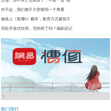
沙溢，你不帮忙也就罢了，不要一直“拖
对不起，我们都不欠郭敬明一个尊重
杨烁上《爸哪6》翻车，教育方式被指不
同款开放式结局，范闲死了吗？编剧还记
广告
热门排行