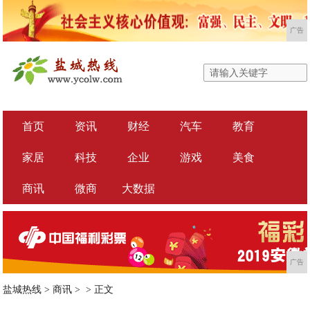
广告
首页
资讯
财经
汽车
教育
家居
科技
企业
游戏
美食
商讯
微商
大数据
广告
盐城热线
>
商讯
> >
正文