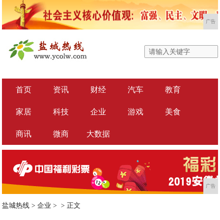
广告
首页
资讯
财经
汽车
教育
家居
科技
企业
游戏
美食
商讯
微商
大数据
广告
盐城热线
>
企业
> >
正文