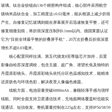
玻璃。钛合金铰链由136个精密构件组成，核心部件采用航空
级纳米晶钛合金，加工精度达±0.02毫米，能从根源上减少折痕
产生。自修复记忆玻璃则能在屏幕展开后迅速恢复平整，还可
修复细微划痕，将折痕深度压制到0.1mm以内。德国莱茵认证
它为“目前全球最平整的折叠屏手机”，20万次折叠后折痕深度
增长不超0.03毫米。
核心配置同样拉满。第五代骁龙8至尊版芯片加持，后置
影像由哈苏深度调校，包含主摄、超广角、潜望长焦及独特的
丹霞原彩镜头。丹霞原彩镜头依托分区色温感知技术，能精准
还原肤色与环境色彩，解决夜景人像偏色难题。
续航方面，电池容量突破6000mAh，兼顾轻薄手感与强悍
续航。同时全面支持卫星通信技术，无地面网络覆盖时也能实
现通话、短信收发。整机重量控制在225g左右，支持IP56/58/59