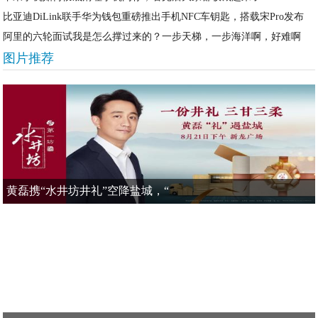
比亚迪DiLink联手华为钱包重磅推出手机NFC车钥匙，搭载宋Pro发布
阿里的六轮面试我是怎么撑过来的？一步天梯，一步海洋啊，好难啊
图片推荐
黄磊携“水井坊井礼”空降盐城，“