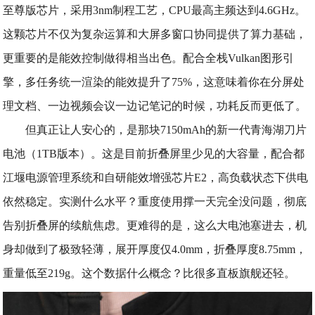
至尊版芯片，采用3nm制程工艺，CPU最高主频达到4.6GHz。
这颗芯片不仅为复杂运算和大屏多窗口协同提供了算力基础，
更重要的是能效控制做得相当出色。配合全栈Vulkan图形引
擎，多任务统一渲染的能效提升了75%，这意味着你在分屏处
理文档、一边视频会议一边记笔记的时候，功耗反而更低了。
但真正让人安心的，是那块7150mAh的新一代青海湖刀片
电池（1TB版本）。这是目前折叠屏里少见的大容量，配合都
江堰电源管理系统和自研能效增强芯片E2，高负载状态下供电
依然稳定。实测什么水平？重度使用撑一天完全没问题，彻底
告别折叠屏的续航焦虑。更难得的是，这么大电池塞进去，机
身却做到了极致轻薄，展开厚度仅4.0mm，折叠厚度8.75mm，
重量低至219g。这个数据什么概念？比很多直板旗舰还轻。