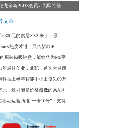
德龙全新PLUS会员计划即将登
荐文章
价6300元的索尼XZ2 来了，最
honeX热度才过，又传新款iP
99的原装磁吸键盘，能给华为M6平
021年最佳创业，兼职，首选大健康
泰科技上半年智能手机出货5100万
099元，这可能是价格最低的索尼4
港移动运营商推“一卡10号”：支持