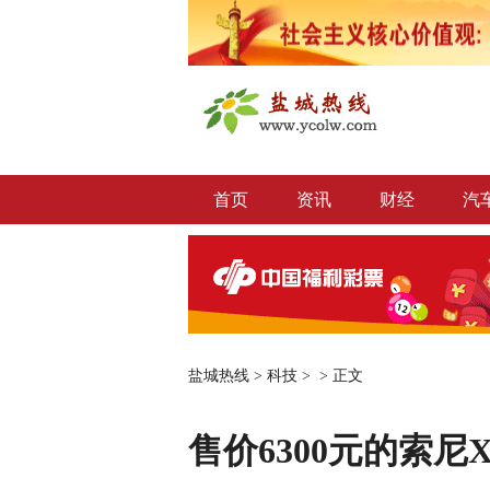
首页
资讯
财经
汽
盐城热线
>
科技
> >
正文
售价6300元的索尼