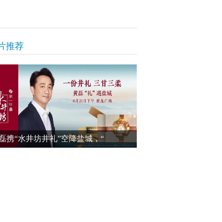
片推荐
磊携“水井坊井礼”空降盐城，“