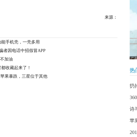
来源：
功能手机壳，一壳多用
受骗者因电话中招假冒APP
M不加油
家都收藏起来了！
热
一，苹果暴跌，三星位于其他
扔
3
诗
苹
2