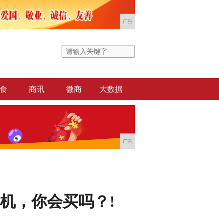
广告
食
商讯
微商
大数据
广告
手机，你会买吗？!