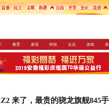
车
教育
家居
科技
企业
游戏
美
XZ2 来了，最贵的骁龙旗舰845