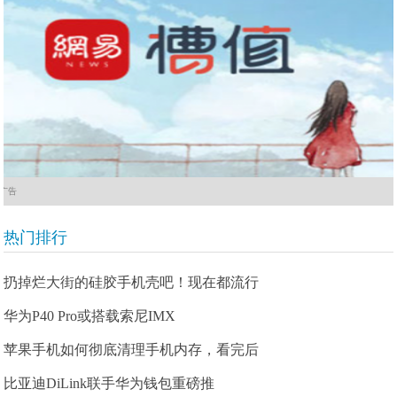
广告
热门排行
扔掉烂大街的硅胶手机壳吧！现在都流行
华为P40 Pro或搭载索尼IMX
苹果手机如何彻底清理手机内存，看完后
比亚迪DiLink联手华为钱包重磅推