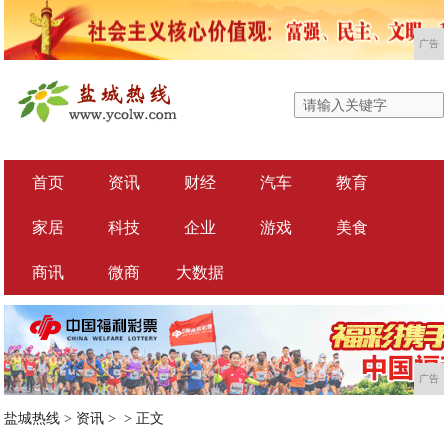
广告
首页
资讯
财经
汽车
教育
家居
科技
企业
游戏
美食
商讯
微商
大数据
广告
盐城热线
>
资讯
> >
正文