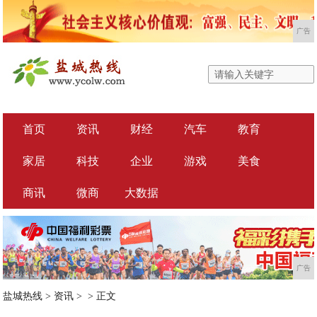
广告
首页
资讯
财经
汽车
教育
家居
科技
企业
游戏
美食
商讯
微商
大数据
广告
盐城热线
>
资讯
> >
正文