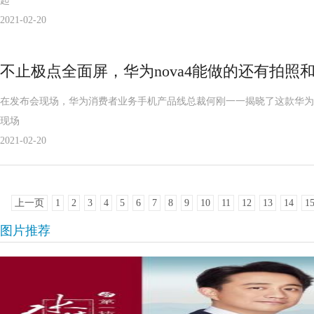
起
2021-02-20
不止极点全面屏，华为nova4能做的还有拍照和
在发布会现场，华为消费者业务手机产品线总裁何刚一一揭晓了这款华为nov
现场
2021-02-20
上一页
1
2
3
4
5
6
7
8
9
10
11
12
13
14
1
图片推荐