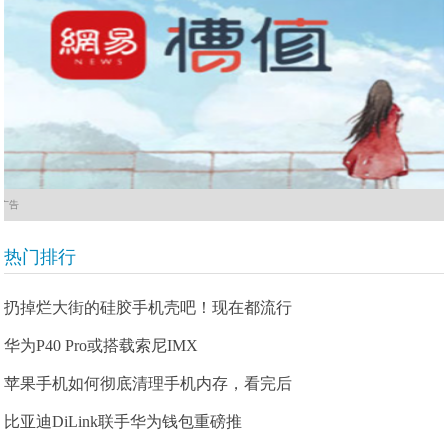
广告
热门排行
扔掉烂大街的硅胶手机壳吧！现在都流行
华为P40 Pro或搭载索尼IMX
苹果手机如何彻底清理手机内存，看完后
比亚迪DiLink联手华为钱包重磅推