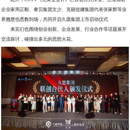
企业家周正毅、奢贝集团文少、克丽缇娜集团代表张家辉等业
界翘楚也悉数到场，共同开启久愿集团上市启动仪式
来宾们也围绕创业创新、企业发展、行业合作等话题展开
交流探讨，碰撞出多元的思想火花。