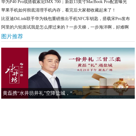
华为P40 Pro或搭载索尼IMX 700；新款13英寸MacBook Pro配置曝光
苹果手机如何彻底清理手机内存，看完后大家都收藏起来了！
比亚迪DiLink联手华为钱包重磅推出手机NFC车钥匙，搭载宋Pro发布
阿里的六轮面试我是怎么撑过来的？一步天梯，一步海洋啊，好难啊
图片推荐
黄磊携“水井坊井礼”空降盐城，“