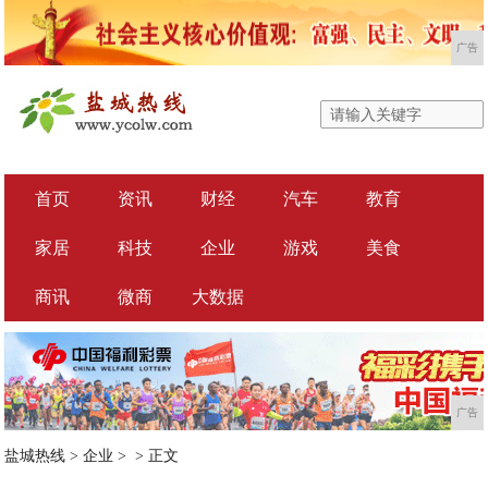
广告
首页
资讯
财经
汽车
教育
家居
科技
企业
游戏
美食
商讯
微商
大数据
广告
盐城热线
>
企业
> >
正文